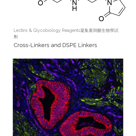
Lectins & Glycobiology Reagents凝集素與醣生物學試
劑
Cross-Linkers and DSPE Linkers