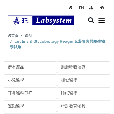
跳到主要內容
EN
首頁
產品
Lectins & Glycobiology Reagents凝集素與醣生物
學試劑
所有產品
胸腔呼吸治療
小兒醫學
復健醫學
耳鼻喉科ENT
睡眠醫學
運動醫學
特殊教育輔具