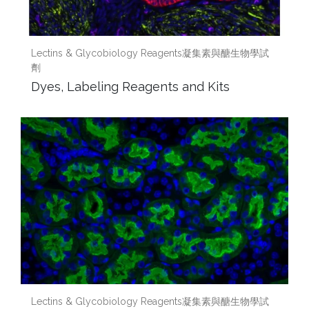
Lectins & Glycobiology Reagents凝集素與醣生物學試
劑
Dyes, Labeling Reagents and Kits
Lectins & Glycobiology Reagents凝集素與醣生物學試