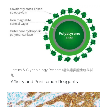
Lectins & Glycobiology Reagents凝集素與醣生物學試
劑
Affinity and Purification Reagents