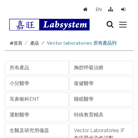
跳到主要內容
EN
首頁
產品
Vector laboratories 所有產品列
所有產品
胸腔呼吸治療
小兒醫學
復健醫學
耳鼻喉科ENT
睡眠醫學
運動醫學
特殊教育輔具
生醫及研究用儀器
Vector Laboratories IF
免疫螢光染色試劑