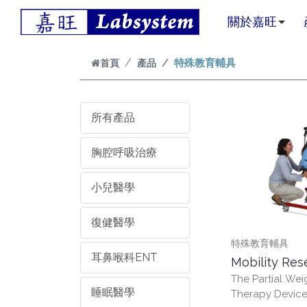
跳到主要內容
關於嘉旺
首頁
產品
特殊教育輔具
所有產品
胸腔呼吸治療
小兒醫學
復健醫學
特殊教育輔具
耳鼻喉科ENT
Mobility R
The Partial Wei
輔具 Lite Gai
睡眠醫學
Therapy Devic