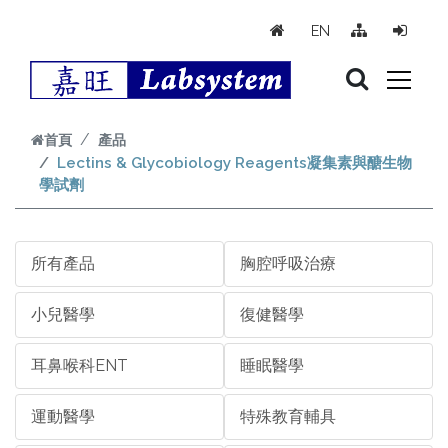
跳到主要內容
EN
首頁
產品
Lectins & Glycobiology Reagents凝集素與醣生物
學試劑
所有產品
胸腔呼吸治療
小兒醫學
復健醫學
耳鼻喉科ENT
睡眠醫學
運動醫學
特殊教育輔具