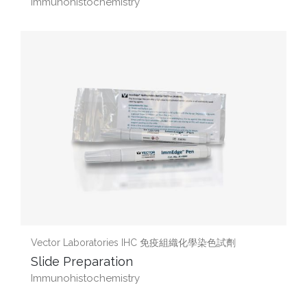
Immunohistochemistry
Vector Laboratories IHC 免疫組織化學染色試劑
Slide Preparation
Immunohistochemistry