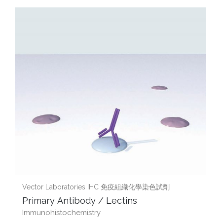
Vector Laboratories IHC 免疫組織化學染色試劑
Primary Antibody / Lectins
Immunohistochemistry