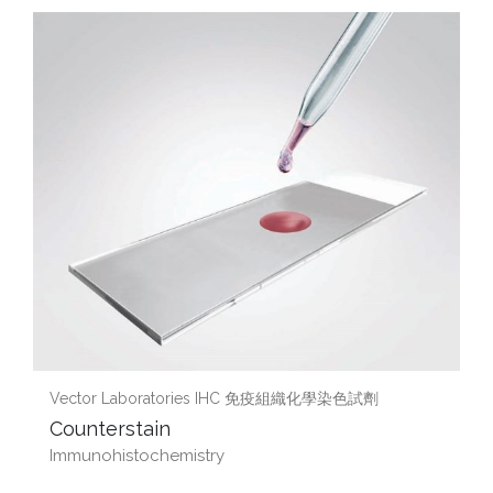
Vector Laboratories IHC 免疫組織化學染色試劑
Counterstain
Immunohistochemistry