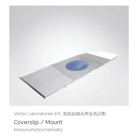
Vector Laboratories IHC 免疫組織化學染色試劑
Coverslip / Mount
Immunohistochemistry