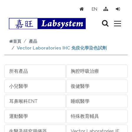
跳到主要內容
EN
首頁
產品
Vector Laboratories IHC 免疫化學染色試劑
所有產品
胸腔呼吸治療
小兒醫學
復健醫學
耳鼻喉科ENT
睡眠醫學
運動醫學
特殊教育輔具
生醫及研究用儀器
Vector Laboratories IF