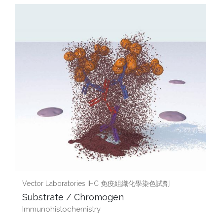
Vector Laboratories IHC 免疫組織化學染色試劑
Substrate / Chromogen
Immunohistochemistry