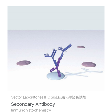
Vector Laboratories IHC 免疫組織化學染色試劑
Secondary Antibody
Immunohistochemistry